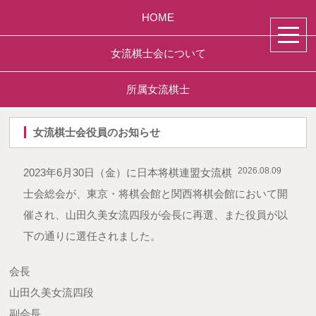
HOME
女流棋士会について
所属女流棋士
女流棋士会役員のお知らせ
2026.08.09
2023年6月30日（金）に日本将棋連盟女流棋
士会総会が、東京・将棋会館と関西将棋会館において開
催され、山田久美女流四段が会長に再選、また役員が以
下の通りに選任されました。
会長
山田久美女流四段
副会長