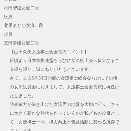
村田智穂女流二段
役員
北尾まどか女流二段
役員
室田伊緒女流二段
【山田久美女流棋士会会長のコメント】
日頃より日本将棋連盟ならびに女流棋士会へ多大なるご
支援を賜り、誠にありがとうございます。
さて、去る6月30日開催の女流棋士総会ならびにその後
の女流役員会におきまして、女流棋士会会長職に再任い
たしました。
諸先輩方が築き上げた女流界の地盤を大切に守り、さら
に大きく新たな時代を作っていくのが私どもの役目とし
て、女流棋士一同、棋力向上と普及活動に努める所存で
ございます。