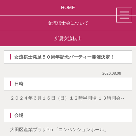
HOME
女流棋士会について
所属女流棋士
女流棋士発足５０周年記念パーティー開催決定！
2026.08.08
日時
２０２４年６月１６日（日）１２時半開場 １３時開会～
会場
大田区産業プラザPio 「コンベンションホール」