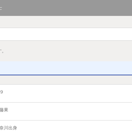
士
す。
９
藤果
奈川出身