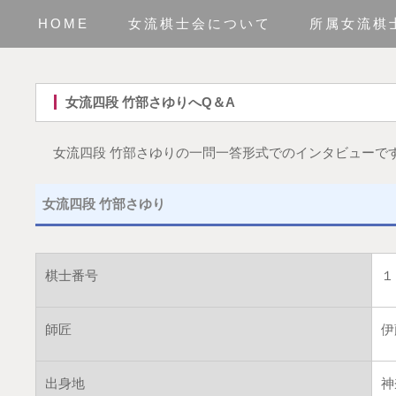
HOME
女流棋士会について
所属女流棋
女流四段 竹部さゆりへQ＆A
女流四段 竹部さゆりの一問一答形式でのインタビューで
女流四段 竹部さゆり
棋士番号
１
師匠
伊
出身地
神