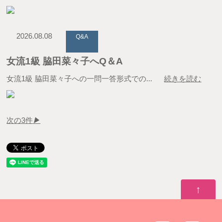
2026.08.08
Q&A
女流1級 脇田菜々子へQ＆A
女流1級 脇田菜々子への一問一答形式での...
続きを読む
次の3件
▶︎
↑